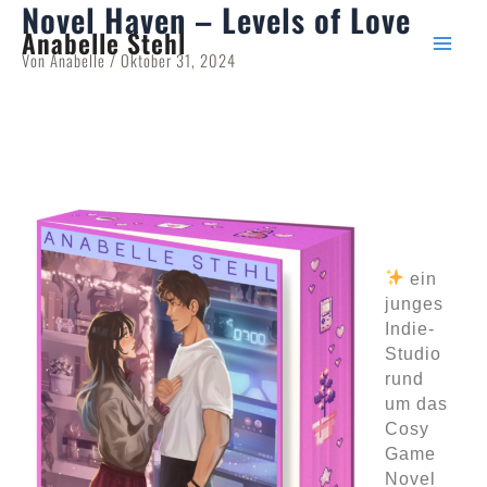
Novel Haven – Levels of Love
Zum
Post
Main
Anabelle Stehl
Inhalt
navigation
Menu
Von
Anabelle
/
Oktober 31, 2024
springen
ein
junges
Indie-
Studio
rund
um das
Cosy
Game
Novel